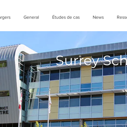
rgers
General
Études de cas
News
Ress
Surrey Sch