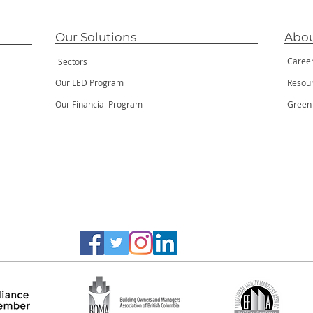
Our Solutions
Abou
Caree
Sectors
Our LED Program
Resou
Our Financial Program
Green