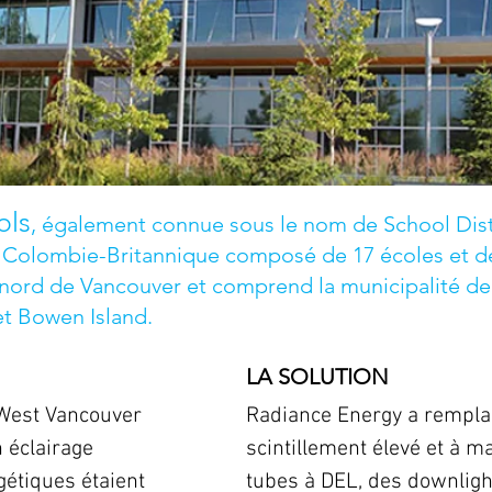
ols
, également connue sous le nom de School Dist
 la Colombie-Britannique composé de 17 écoles et d
 au nord de Vancouver et comprend la municipalité d
t Bowen Island.
LA SOLUTION
 West Vancouver
Radiance Energy a remplac
 éclairage
scintillement élevé et à m
gétiques étaient
tubes à DEL, des downlight