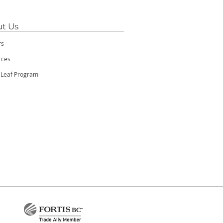
t Us
rs
rces
 Leaf Program