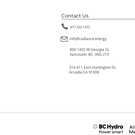
Contact Us
877.333.1472
info@radiance.energy
800-1455 W Georgia St,
Vancouver BC, V6G 2T3
314-411 East Huntington Dr,
Arcadia CA 91006