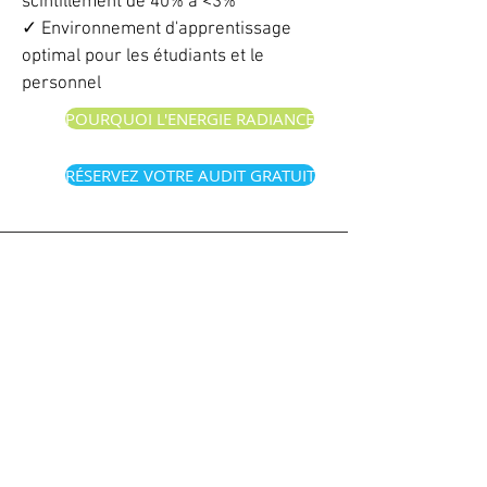
scintillement de 40% à <3%
✓ Environnement d'apprentissage
optimal pour les étudiants et le
personnel
POURQUOI L'ENERGIE RADIANCE
RÉSERVEZ VOTRE AUDIT GRATUIT
Contact Us
877.333.1472
800-1455
W Georgia St,
Vancouver BC, V6G 2T3
314-411 East Huntington Dr,
Arcadia CA 91006
info@radiance.energy