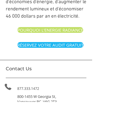
d'économies d'énergie, d'augmenter le
rendement lumineux et d'économiser
46 000 dollars par an en électricité.
POURQUOI L'ENERGIE RADIANCE
RÉSERVEZ VOTRE AUDIT GRATUIT
Contact Us
877.333.1472
800-1455
W Georgia St,
Vancouver BC, V6G 2T3
314-411 East Huntington Dr,
Arcadia CA 91006
info@radiance.energy