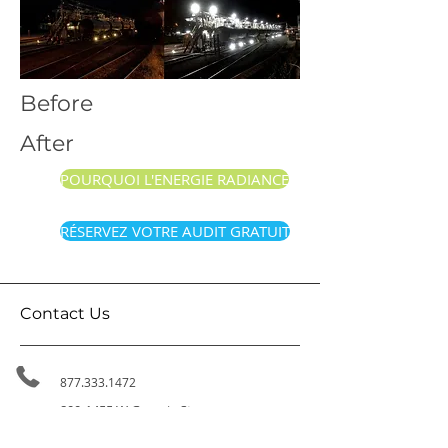
Before
After
POURQUOI L'ENERGIE RADIANCE
RÉSERVEZ VOTRE AUDIT GRATUIT
Contact Us
877.333.1472
800-1455
W Georgia St,
Vancouver BC, V6G 2T3